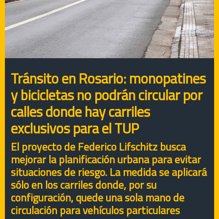
Tránsito en Rosario: monopatines
y bicicletas no podrán circular por
calles donde hay carriles
exclusivos para el TUP
El proyecto de Federico Lifschitz busca
mejorar la planificación urbana para evitar
situaciones de riesgo. La medida se aplicará
sólo en los carriles donde, por su
configuración, quede una sola mano de
circulación para vehículos particulares